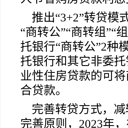
推出
“3+2”
转贷模
“
商转公
”“
商转组
”“
组
托银行
“
商转公
”2
种
托银行和其它非委托
业性住房贷款的可将
合贷款。
完善转贷方式，减
完善原则，
2023
年，