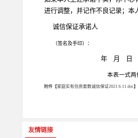
进行调整，并记作不良记录
；本
诚信保证
承诺
人
（签名及手印）：
年
月
日
本表一式两
附件【
家庭实有住房套数诚信保证2021.6.11.doc
】
友情链接