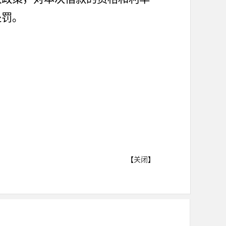
处罚
。
【
关闭
】